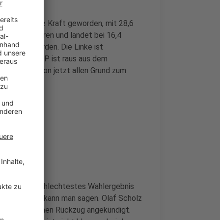
sind stärkste Kraft geworden, mit 28,6
nis eingefahren und landet bei 16,4
Partei geworden. Die Linke ist
zent. Die FDP ist raus aus dem
wohl die Union jetzt allen Grund zum
.
SPD hat ihr schlechtestes Wahlergebnis
jetzt Chaos, kann man sagen. Olaf Scholz
enich
hat seinen Rückzug angekündigt.