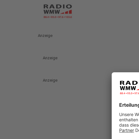
Anzeige
Anzeige
Anzeige