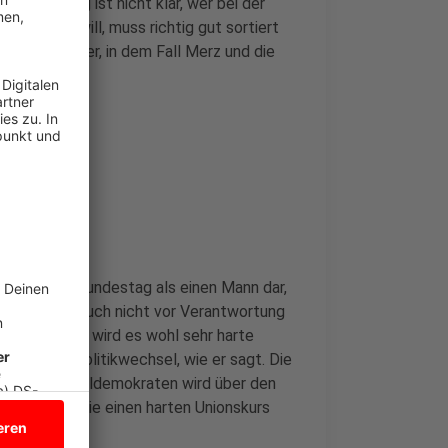
. So richtig ist nicht klar, wer bei der
regieren will, muss richtig gut sortiert
ierungspartner, in dem Fall Merz und die
n.
anöver im Bundestag als einen Mann dar,
 bei der SPD auch nicht vor Verantwortung
und Migration wird es wohl sehr harte
en echten Politikwechsel, wie er sagt. Die
Bei den Sozialdemokraten wird über den
en. Und ob die einen harten Unionskurs