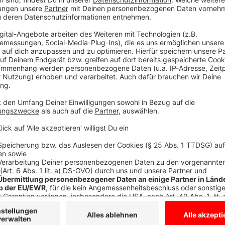
Parteichef
Lars Klingbeil
will einen Posten übernehmen
SPD mögliche Koalitionsgespräche führen könnte. Wer 
sein. Und wenn man das nicht ist, wird es für den Reg
CDU/CSU, schwer, verlässliche Absprachen zu treffe
Anzeige
"Große Koalition" wird kein Selbstläufer
Anzeige
Die SPD stellt Merz seit seinem umstrittenen AfD-M
dem man nicht trauen kann. Allerdings will man sich
drücken. In den zentralen Fragen Wirtschaftspolitik 
Verhandlungen geben. Merz will in beiden Feldern ein
massiv geschwächte SPD hat aber ein Druckmittel: 
Koalitionsvertrag am Ende die Basis abstimmen müss
mitgeht, ist alles andere als klar.