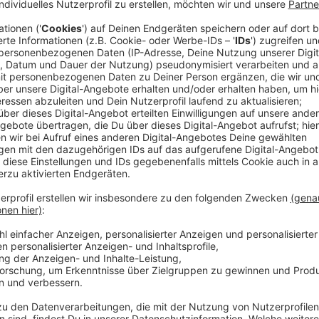
CDU und CSU sind die Gewinner des Wahlabends. Sie 
Prozent. Die SPD hat ein historisch schlechtes Ergeb
Prozent. Die AfD ist mit 20,8 Prozent zweitstärkste 
komfortabel in den Bundestag gekommen - mit 9 Pro
Bundestag. Auch das BSW hat es nicht geschafft. Ob
Jubeln hat, wird eine Regierungsbildung nicht einfach
Anzeige
SPD am Boden
Anzeige
Die Lage der Sozialdemokraten ist verheerend. Die 
eingefahren. Nicht nur im
Willy-Brandt-Haus
herrscht 
spielt keine Rolle mehr, der Fraktionschef
Rolf Mütz