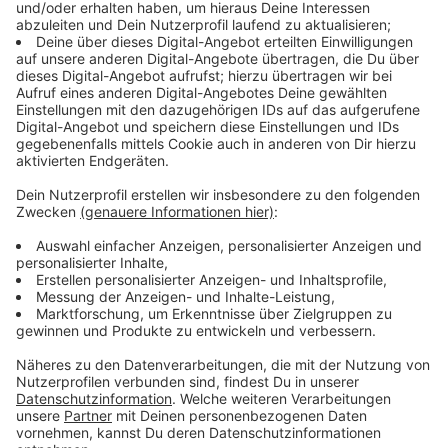
Zusammenkünfte wird nochmal enger gefasst: Jetzt
soll man nur noch mit maximal fünf Personen aus dem
eigenen und einem weiteren Haushalt
zusammenkommen. Kinder unter 14 fallen nicht in
diese Regelung. Für die Feiertage wird diese Zahl auf
maximal 10 ausgeweitet. In NRW bleiben die eigenen
vier Wände weiter unangetastet - Ordnungsämter und
Polizei werden weiter keine Kontrollbesuche machen.
Anzeige
Neue Definition von "Hotspots"
Anzeige
Alles, was über 200 Neu-Infektionen pro 100.000
Einwohnern in einer Woche liegt gilt fortan als Extrem-
Hotspot - so hat es NRW-Ministerpräsident Laschet