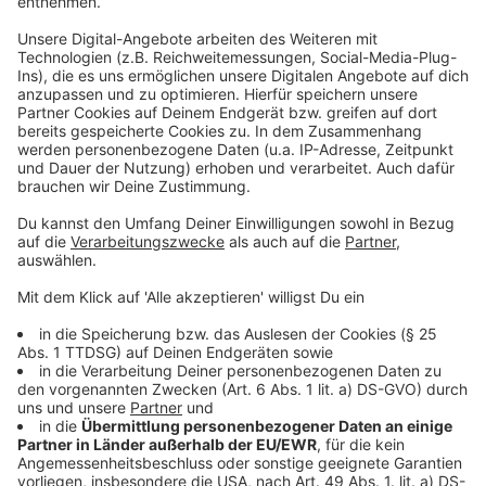
genannt. Dann drohen in der betroffenen Stadt
besonders harte Maßnahmen. Überraschenderweise
hat sich NRW darauf eingelassen hat, dass an den
Schulen dann auch der Wechselunterricht eingeführt
werden kann. Also dass ein Teil der Schüler zu Hause
und ein anderer in der Schule unterrichtet wird. Das gilt
dann aber nur ab der 8. Klasse und auch nicht für das
ganze Stadtgebiet, sondern nur für die besonders hart
betroffene Schule.
Anzeige
Start Anfang Dezember
Anzeige
Das Landeskabinett wird diese Schritte beschließen
und dann über Erlasse und Verfügungen das Ganze