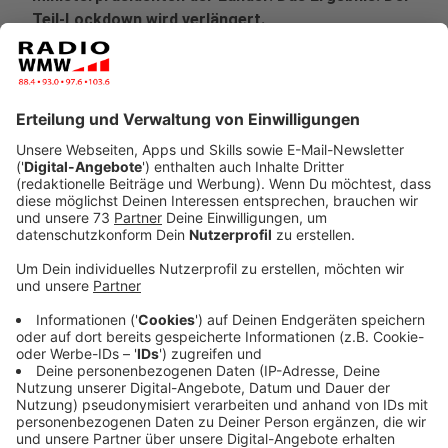
Teil-Lockdown wird verlängert.
Veröffentlicht:
Freitag, 27.11.2020 08:12
Anzeige
Nur Empfehlungen für die eigenen vier
Wände
Anzeige
Restaurants, Sportclubs, Kinos - praktisch alles, was
Spaß macht, bleibt dicht. Und nicht nur das: Einige
Regeln werden sogar verschärft. Es kommen zwei
Dinge dazu: In größeren Geschäften dürfen nicht mehr
so viele Kunden rein. Es gilt die Regel: Ein Kunde auf 20
Quadratmetern. Und die Empfehlung für private