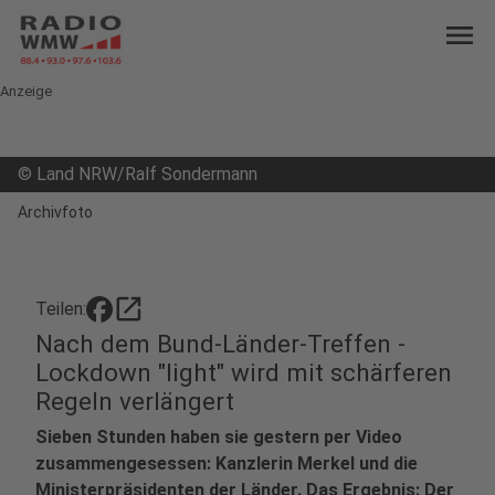
menu
Anzeige
©
Land NRW/Ralf Sondermann
Archivfoto
open_in_new
Teilen:
Nach dem Bund-Länder-Treffen -
Lockdown "light" wird mit schärferen
Regeln verlängert
Sieben Stunden haben sie gestern per Video
zusammengesessen: Kanzlerin Merkel und die
Ministerpräsidenten der Länder. Das Ergebnis: Der