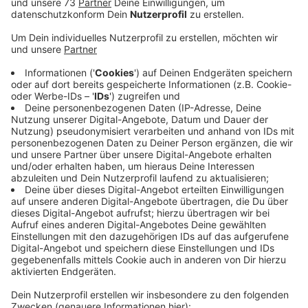
Und Bocholt hat sich jetzt eine ganz besondere Aktion
überlegt, um zu beweisen, dass Naturgärten nicht nur
schöner sind, sondern auch genauso pflegeleicht sein
können. Die Stadt will zusammen mit dem
Naturschutzbund 3 Bocholter Kiesgärten im nächsten
Jahr umgestalten, umweltgerecht und pflegeleicht.
Der Clou dabei: der Besitzer zahlt nichts und hat auch
keine Arbeit damit. Entstanden ist die Idee, als der
NABU nachgefragt hat, was jeder einzelne Bürger
glaubt für den Umweltschutz tun zu können. Und
deshalb will der NABU handeln. Wenn ihr sagt: Super
Idee. Da bin ich dabei, einfach beim NABU oder der
Stadt melden:
Lisa Heider vom NABU Bocholt unter E-Mail
lisaheider335@gmail.com
oder bei Umweltreferentin
Angela Theurich unter Tel.
02871 953-137
oder per E-
Mail an
a.theuricht@mail.bocholt.de
melden.