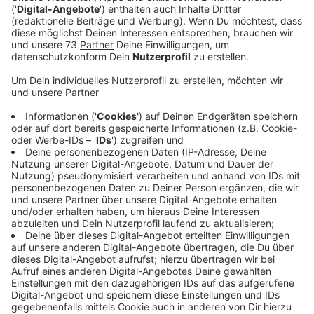
Veröffentlicht:
Dienstag, 29.08.2023 12:46
Anzeige
Jubiläum soll ein großes Fest werden
Anzeige
Bettina von der Mazda Mx5 Gemeinschaft lädt alle
Interessierten und Mazda Mx5 Besitzer zum
Pröbstingsee ein. Für den fünften Geburtstag haben
sich viele Mx5 Gemeinschaften aus ganz Deutschland
angekündigt. Für das leibliche Wohl ist gesorgt und
auch einige Touren mit dem Mx5 sind geplant. Am
Freitagabend soll es eine knapp zweistündige
Rundfahrt durchs Westmünsterland geben, ehe am
Samstagvormittag der Winterswijker Markt besucht