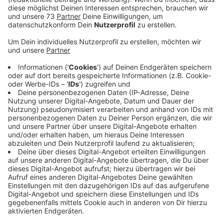
Veröffentlicht:
Dienstag, 21.11.2023 05:43
Anzeige
Nachteil gegenüber Lieferdiensten
Anzeige
Der Deutsche Hotel- und Gaststättenverband
befürchtet ein weiteres Gaststättensterben. Mit bis
zu 2.200 Schließungen in NRW rechnet der Verband.
Erst Corona-Krise, dann fehlende Arbeitskräfte,
schließlich höhere Energie- und Lieferpreise - dazu
haben die potentiellen Gäste weniger Geld in der
Tasche, heißt es. Außerdem sei es ein Nachteil zum
Beispiel gegenüber Lieferdiensten, für die weiter 7
Prozent gelten. 7 Prozent auf alle Speisen, egal ob im