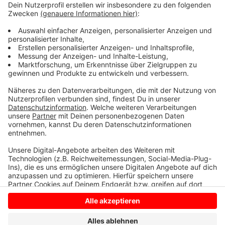
oder außer Haus, müsse das Ziel sein. So sieht es auch
der Mittelstandsverband. Er sieht in der Erhöhung
einen schlimmen Fehler. Die Politik habe sämtliche
Warnungen von Branchenverbänden in den Wind
geschlagen, sagt NRW-Landesgeschäftsführer
Herbert Schulte.
Anzeige
Anzeige
Anzeige