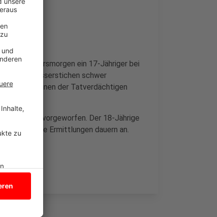
ühen Neujahrsmorgen ein 17-Jähriger bei
mit drei Messerstichen schwer
ission nun einen der Tatverdächtigen
erverletzung vorgeworfen. Der 18-Jährige
 Vorwürfen. Die Ermittlungen dauern an.