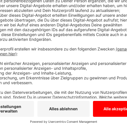
Der Gronauer schweigt zu den Vorwürfen
Anzeige
Auf dem Udo-Lindenberg-Platz in Gronau wurde am fr
einer Auseinandersetzung zusammengeschlagen und 
verletzt. Durch Zeugenaussagen konnte die Mordkom
festnehmen.
Ihm wird versuchter Totschlag und gefährliche Körp
Gronauer sitzt bereits in U-Haft, er schweigt zu den
Anzeige