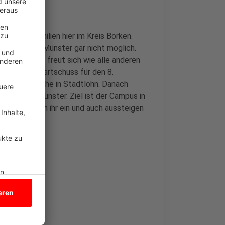
 Kolpingfamilien hier im Kreis Borken.
rebshilfe in Münster gar nicht möglich.
d Grevers. Er freut sich wie alle anderen
mmeln. Der Startschuss für den 8.
St. Otger Kirche in Stadtlohn. Danach
 Richtung Münster. Ziel ist der Campus in
kte an denen ihr ein und auch aussteigen
f.de