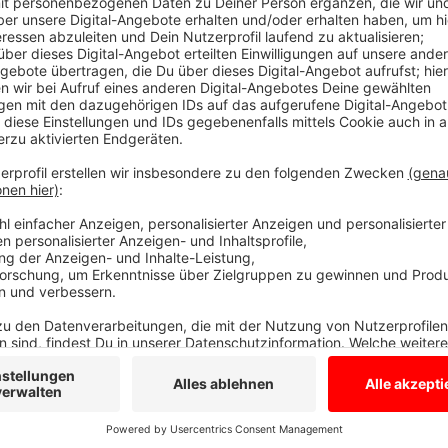
Anzeige
An dieser Stelle mal ein großes Dankeschön an unsere
Ohne Euch wäre der Sternlauf zu Gunsten der Kinderk
Und das sagen nicht wir, sondern Staffelführer Richar
auch darauf möglichst viel Geld für die Kinder zu sa
Sternlauf fällt am Samstag (27.07.) um 9 Uhr an der 
gehts über Almsick, Gescher, Tungerloh und Coesfeld
Münster. Auf dem Weg gibt es aber viele Etappenpun
könnt.
Mehr Infos unter:
http://www.muensterland-sternlau
Anzeige