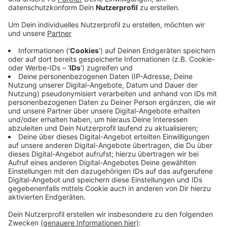
Veröffentlicht:
Dienstag, 14.12.2021 06:03
Anzeige
14 positiv Getestete
Anzeige
Und das, obwohl nur teilnehmen durfte, wer entweder
geimpft oder genesen und zusätzich noch negativ auf
Corona getestet war. Das Paartanzfestival fand am
vorletzten Wochenende in Münster statt - mit über
130 nationalen und internationalen Teilnehmern. Unter
den bislang 14 positiv Getesteten sind zwei aus
Münster. Die Stadt spricht außerdem von 3
bestätigten Omikron-Fällen.