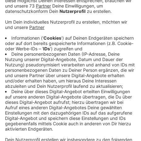
Anzeige
Laut Polizei ein besonderes brutales
Verbrechen
Anzeige
Bei der Fernsehsendung Aktenzeichen XY ungelöst
geht es heute abend auch um ein brutales Verbrechen
aus unser Region. Es handelt sich um einen Fall aus
Münster von 2001. Seitdem ist der mutmaßliche Täter
auf der Flucht. Er soll seine 32-jährigen
Lebensgefährtin vor den Augen der drei kleinen
gemeinsamen Kinder erstochen haben. Danach soll
sich der Gesuchte abgesetzt haben. 2010 fiel er in
Spanien auf, konnte aber entkommen. Die Polizei