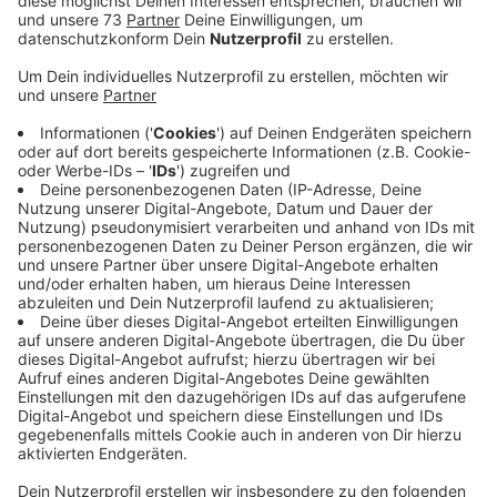
Veröffentlicht:
Mittwoch, 25.10.2023 14:04
Anzeige
Entscheidung soll Mitte 2024 fallen
Anzeige
Zurzeit arbeiten beide Vorstände an einem möglichen
Fusionsvertrag, den sie ihren Gremien vorlegen werden.
Mit einer Entscheidung wird bis Mitte 2024 gerechnet,
sagte uns ein Sprecher der VR-Bank Westmünsterland.
Kommt es zur Fusion beider Banken, dann ist die neue
VR-Bank mit 29 Standorten im südwestlichen
Münsterland präsent - von Stadtlohn bis
Lüdinghausen. Die neue Bank würde dann über 635