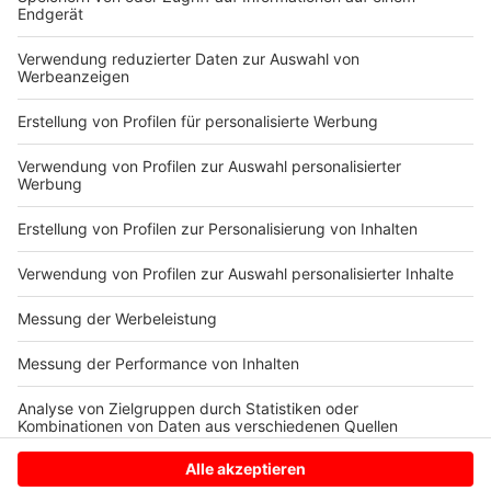
ganz anders aufgebaut. In La Paz in Bolivien gibt es
beispielsweise Höhenunterschiede von 1.000 Metern,
die überbrückt werden müssen. Trotz dieser ganzen
Punkte wird in immer mehr Städten - zumindest über
solche Seilbahnen nachgedacht. Eben weil die Themen
Mobilität und Klimaschutz so wichtig sind.
Autor: Denny Hoppe
Anzeige
Anzeige
Anzeige