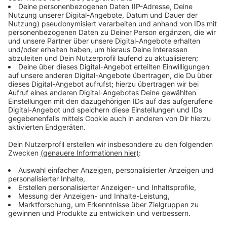
Verkehrssystemen günstig, schnell umzusetzen und
zuverlässig. Man brauche nur wenig Platz, der ja
gerade in Städten oft sehr begrenzt ist - weil eben nur
Pfeiler aufgebaut und Seile gespannt werden
müssten. Befürworter sagen außerdem, dass der
Öffentliche Nahverkehr in vielen Städten überlastet
sei. Urbane Seilbahnen könnten zur Entlastung
beitragen. Barrieren wie Flüsse, stark befahrene
Straßen oder große Höhenunterschiede könnten so
überwunden werde. Schlussendlich sind Seilbahnen
klimafreundlich und stoßen weniger Emissionen aus als
andere Fortbewegungsmittel.
Anzeige
In Deutschland sind Seilbahnen sehr selten
Anzeige