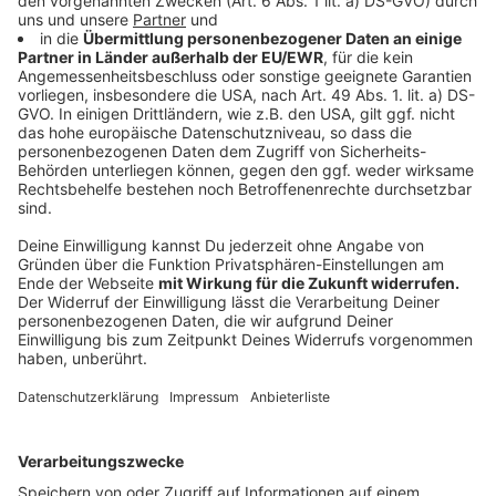
Kritik: Privatgrundstücke werden in
Mitleidenschaft gezogen
Anzeige
Es gibt aber auch einige Kritiker, die urbanen
Seilbahnen negativ gegenüberstehen. Sie haben vor
allem rechtliche Bedenken. Denn bei städtischen
Seilbahnen lässt es sich kaum vermeiden, dass sie
auch über Privatgrundstücke verlaufen. Das in
Deutschland beliebte Thema Datenschutz und
Privatsphäre ploppt dadurch unfreiwillig auf. Kritiker
bemängeln außerdem, dass die Gebiete, die unter den
Seilbahnen verlaufen, abgewertet würden - auch durch
die dort stehenden Pfeiler und den Schattenwurf der
Bahnen. Wiederum andere behaupten, dass Seilbahnen
bei uns nicht den Nutzen hätten, wie zum Beispiel in
Südamerika. Millionenstädte wie Rio de Janeiro seien