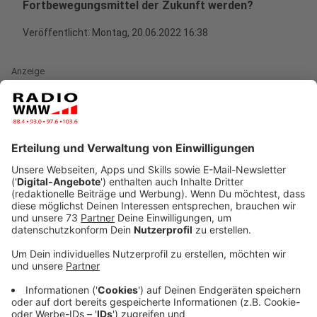
Fortbewegungsmittel der Zukunft werden?
Veröffentlicht:
Montag, 20.06.2022 16:38
Anzeige
Das Thema Mobilität wird immer wichtiger - auch in
den Großstädten. Neben Auto, Bus, Bahn, Fahrrad oder
E-Scooter könnte in Zukunft dort vielleicht noch ein
weiteres Verkehrsmittel hinzukommen: die Seilbahn. In
Essen startet die "Cable Car World"-Messe. Nach
Angaben der Veranstalter ist es die weltweit erste
Fachmesse für das Verkehrsmittel der urbanen
Seilbahn. Es soll gezeigt werden, wie Seilbahnen in
Zukunft Teil des städtischen Mobilitäsmixes werden
könnten. Das Bundesverkehrsministerium hat schon
2019 einen Arbeitskreis extra dazu eingerichtet.
Seilbahnen seien im Vergleich zu anderen