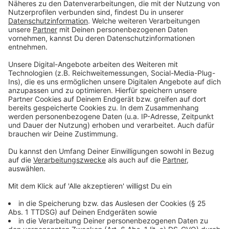
Solche urbanen Seilbahnen sind vor allem aus
Südamerika bekannt. In Deutschland spielen sie in den
Städten dagegen bisher so gut wie keine Rolle. Es gibt
sie zum Beispiel in Köln oder Koblenz. Hier werden sie
vor allem für den Tourismus genutzt. Gebaut wurden
sie auch nicht als vollwertiges Nahverkehrsmittel für
den ÖPNV, sondern anlässlich einer Gartenschau.
Allerdings gibt es seit ein paar Jahren in einigen NRW-
Städten Planungen oder Überlegungen zu urbanen
Seilbahnen - unter anderem in Dortmund, Herne, oder
Oberhausen. Auch in Wuppertal war das mal ein Thema.
Ein Bürgerentscheid im Jahr 2019 hat das Projekt aber
beerdigt, fast 62 Prozent der Wahlberechtigten in der
Stadt stimmten damals dagegen.
Anzeige