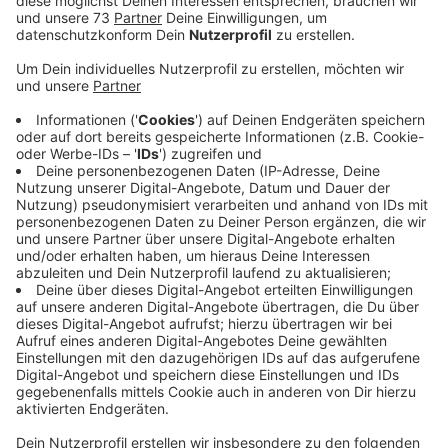
Veröffentlicht:
Freitag, 05.05.2023 13:37
Anzeige
Für einen attraktiveren Naherholungsbereich
Anzeige
Im Sommer wird das neue Sanitärgebäude am
Dreiländersee fertig sein. Zur Überbrückung wird
Freitag (05.05.2023) ein mobiler Umkleidecontainer für
die Badegäste aufgestellt. Der Umkleide-Container ist
von Montag bis Sonntag von 8 bis 19 Uhr nutzbar. Auch
die DLRG bekommt einen Container. Eine mobile
Toilettenanlage ist schon seit einem Monat vor Ort.
Die Stadt Gronau ist dabei, den Naherholungsbereich