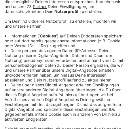
Veröffentlicht:
Dienstag, 25.07.2023 15:20
Anzeige
Container soll im Regierungsbezirk "auf
Reise" gehen
Anzeige
Das Land NRW hat 5 mobile Schwimmcontainer
"Narwali" angeschafft, in denen sich Kinder ans Wasser
gewöhnen und erste Schwimmversuche machen
können. Ziel ist es, die Zahl der tödlichen Badeunfälle
zu senken. Auch für den Regierungsbezirk Münster
gibt es einen Schwimmcontainer. Träger sind der TV
Jahn-Rheine und der Kreissportbund Steinfurt.