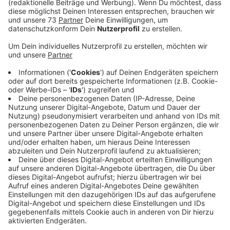
mit guter Sicht zu verfolgen, soll es neue, mobile
Tribünen geben.
Veröffentlicht:
Mittwoch, 09.07.2025 09:33
Anzeige
Heute entscheidet der Rat über die
Finanzierung
Anzeige
Die Mergelsbergsporthalle in Borken soll zusätzliche
Tribünen bekommen. Der Erstligaaufsteiger Skurios
Volleys Borken hatte mobile Tribünen für die
Stirnseiten der Halle beantragt. So soll den
Zuschauern bei Volleyball-Bundesligaspielen mehr