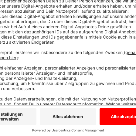
Termine in Bocholt, Ahaus, Borken und Gro
Anzeige
Heute (27.05.) zum Beispiel in Bocholt in der ehema
Uhr und morgen (28.05.) von 11 bis 15 Uhr. Und die 
Gerade jetzt, nach der Empfehlung der Ständigen Im
eure 5 bis 11 jährigen Kinder impfen lassen. Die Impf
/ Pfizer erfolgen. Alternativ sei auch eine Kinderdo
Für gesunde Kinder reiche eine Impfung für einen gut
Impftermine findet Ihr hier.
Anzeige