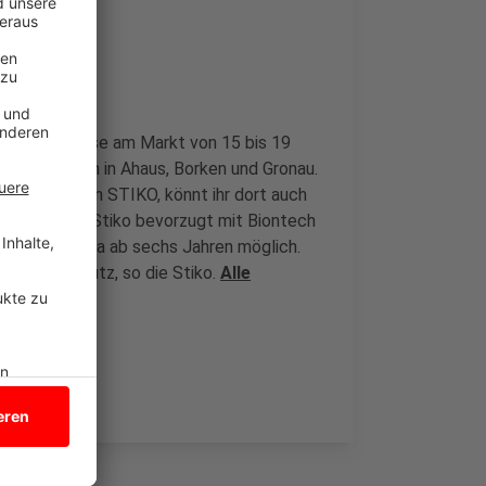
nau
ligen Sparkasse am Markt von 15 bis 19
Wochen danach in Ahaus, Borken und Gronau.
pfkommission STIKO, könnt ihr dort auch
ung soll laut Stiko bevorzugt mit Biontech
sis von Moderna ab sechs Jahren möglich.
en Basisschutz, so die Stiko.
Alle