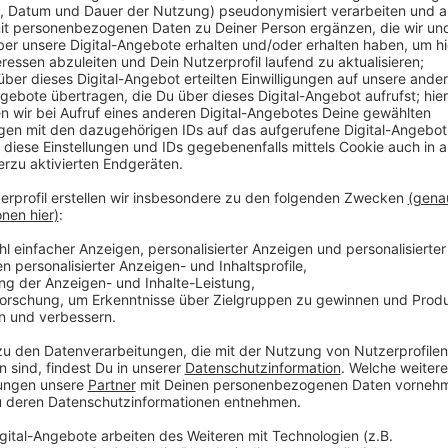
Herausforderungen bei der Erkennung von
Anzeige
Die Regionale Schulberatungsstelle des Kreises beric
aussagekräftige Zahlen zu Mobbing zu erhalten. 202
nur 4 Prozent als tatsächliches Mobbing eingestuft 
es ist unklar, ob es sich um Mobbing oder einen ander
Anzeige
Unterstützung für betroffene Familien
Anzeige
Heut (18.02.25) sind Eltern zu einem Info-Abend im
eingeladen. Dort erfahren sie, wie sie Mobbing erkenn