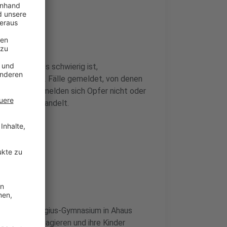
 Mobbing
htet, dass es schwierig ist,
3 wurden 352 Fälle gemeldet, von denen
wurden. Oft melden sich Opfer nicht oder
en Konflikt handelt.
 Alexander-Hegius-Gymnasium in Ahaus
en, darauf reagieren und ihre Kinder