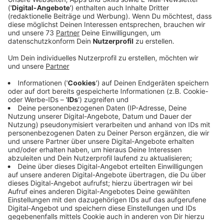
Zimmerfenster aus, Vögel notieren, die euch in einer
Stunde begegnen.
Veröffentlicht:
Donnerstag, 08.05.2025 15:17
Anzeige
Wie funktioniert die Vogelzählung?
Anzeige
Die Beobachtungen können ganz einfach
online
an den
NABU gemeldet werden. Diese Aktion hilft, wertvolle
Daten über die Vogelwelt zu sammeln und trägt zum
Schutz der Artenvielfalt bei. Die Beobachtungen
können auch über die kostenlose
NABU-Vogel-App
gemeldet werden.
Meldeschluss ist der 19. Mai.
Teilnehmende können außerdem attraktive Preise