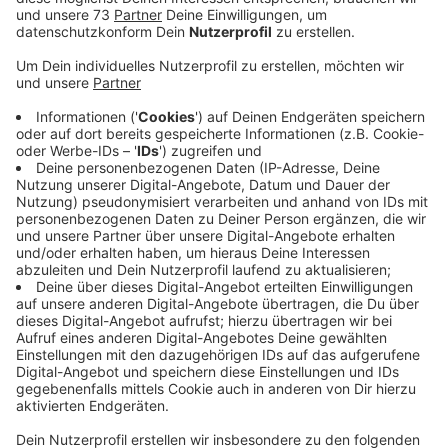
Anzeige
Hinter all dem steckt die Kampagne "Hair
help the Oceans"
Anzeige
Sie wirft die abgeschnittenen Haare jetzt nicht mehr in
den Biomüll, sondern sammelt sie in Kisten. Einmal im
Monat wird das ausgediente Haar dann von der
Organisation "Hair help the Oceans" in ihrem Salon
abgeholt. Und in der Folge werden daraus Filter aus
Haaren produziert, die weltweit dazu verwendet
werden, Meereswasser von Öl zu befreien. Wenn die
Filter gereinigt sind, können sie bis zu 8mal
wiederverwendet werden. Für die Stadtlohner Friseurin
ein kleiner eigener Schritt, um die Welt ein bisschen