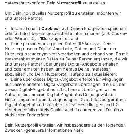
Anzeige
Wer in den Innenstädten bei uns Parken will, braucht
oft Kleingeld für den Parkautomaten - am besten
auch noch passend. In Borken können wir ab sofort auf
das Kleingeld verzichten und das Parkticket mit dem
Handy zahlen. Wie das genau geht, steht auf
Aufklebern auf den Parkautomaten. Die Parkzeit
bezahlen geht zum Beispiel per App, Anruf oder SMS
und kann je nach Bedarf verkürzt oder verlängert
werden. Das Ordnungsamt kann dann in einem
zentralen Online-System überprüfen, ob wir ein Ticket
gezogen haben. Das Smartparking-System gibt es
auch schon in Coesfeld, Dorsten und Dinslaken.
Anzeige