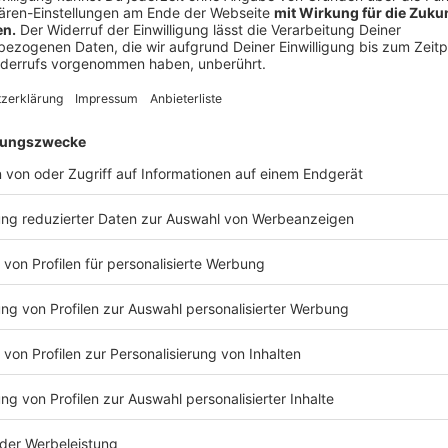
"Hier ist schon einiges los!"
Anzeige
"Man kann auf jeden Fall von guter Stimmung 
Anzeige