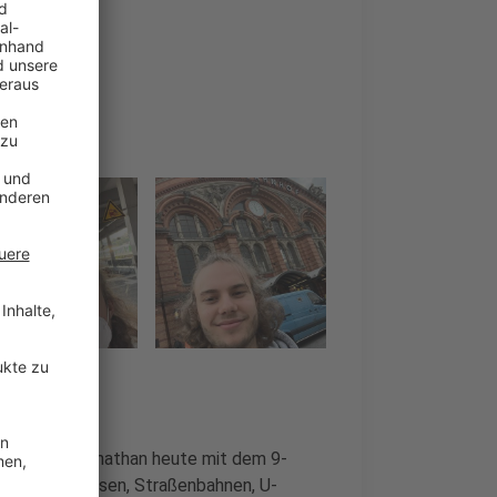
n Reporter Jonathan heute mit dem 9-
 mit allen Bussen, Straßenbahnen, U-