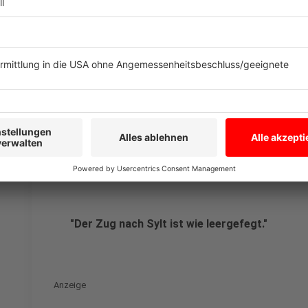
"Es gibt so viel zu sehen!"
Anzeige
"Der Zug nach Sylt ist wie leergefegt."
Anzeige