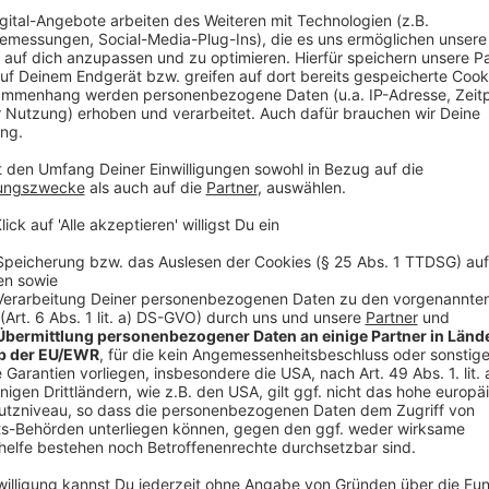
Bahnen, S-Bahnen und Zügen des Nah- und Regionalverk
im Netz geplant und wie lange wird er brauchen? - Al
Programm.
Anzeige
Experiment: Westmünsterland goes Wester
Anzeige
Die Reise geht los
Anzeige