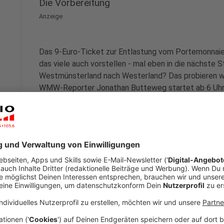
Die Vorbereitung
Anzeige
Das 9-Euro-Ticket zur Entlastung vom Portemonnaie - 
das viele auch vorstellen - mal eben in die nächste 
Westmünsterland nach Westerland? Das probieren wir
WMW-Reporter Jonathan Butteweg startet ab 6 Uhr 
Sylt! Da muss erstmal viel vorbereitet werden, hat u
Anzeige
"Ich rechne mit allem."