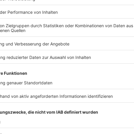
"Es sind wirklich alle möglichen Menschen unt
Anzeige
Kurz vorm Ziel!
Anzeige
"Die Züge werden voller."
Anzeige