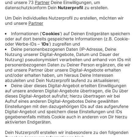
Aldi will Milchpreise senken
Anzeige
Denn Aldi hat angekündigt, die sowieso schon
niedrigen Milchpreise noch mal senken zu wollen. Es
gab auch schon erste Proteste vor den Aldi-Märkten.
Gut 33 Cent haben die Bauern hier bei uns im Januar
bekommen. Fair wäre aus ihrer Sicht allerdings erst ein
Preis über 40 Cent pro Liter. Alles ist teuer geworden,
außerdem sind die Futterkosten durch die Trockenheit
der vergangenen Jahre noch mal extra gestiegen. Aldi
wird in Deutschland von Hochwald Foods beliefert, der
drittgrößten Molkerei in Deutschland. Zwei Mal im
Jahr, im April und im Oktober, werden die Preise
zwischen den Handelsunternehmen und den rund 100
deutschen Molkereien neu ausgehandelt. Diese Preise