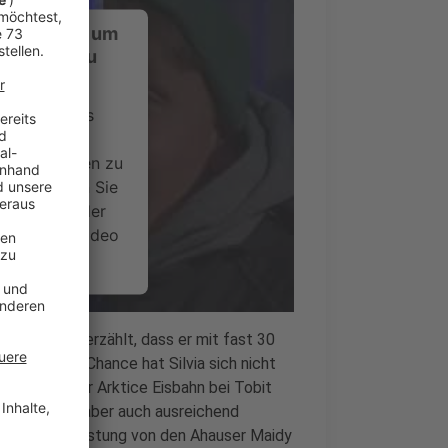
ustimmung, um
-Service zu
ervice eines
ideoinhalte
ce kann Daten zu
 Bitte lesen Sie
timmen Sie der
um dieses Video
.
onen
Morningshow erzählt, dass er mit fast 30
ar. ?⛸️ Die Chance hat Silvia sich nicht
nsent Management
f der Ahauser Arktice Eisbahn bei Tobit
auf dem Eis aber auch ausreichend
le Schutzausrüstung von den Ahauser Maidy