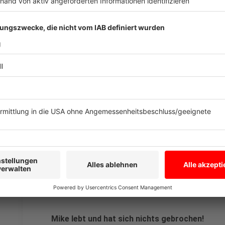
Anzeige
"Er wird übers Eis schweben!"
Anzeige
Wie hat sich unser Praktikant Mike geschla
Anzeige
Mike lebt und hat sich nichts gebrochen!