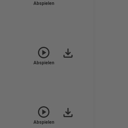
Abspielen
play_circle
download
Abspielen
play_circle
download
Abspielen