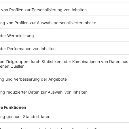
Anzeige
"Da kommt ja einiges auf Ihn zu!"
Anzeige
Daniel kümmert sich um Mikes Wohlergehen