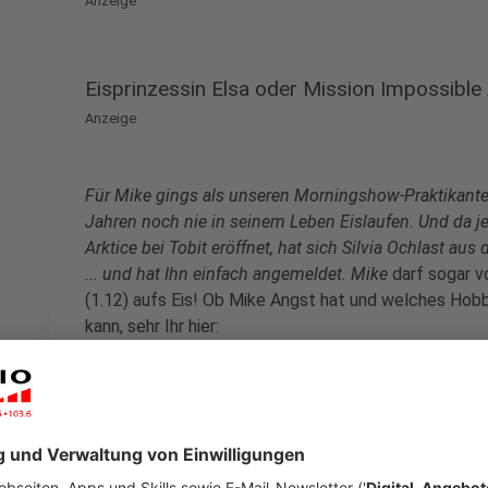
Anzeige
Eisprinzessin Elsa oder Mission Impossible
Anzeige
Für Mike gings als unseren Morningshow-Praktikanten 
Jahren noch nie in seinem Leben Eislaufen. Und da je
Arktice bei Tobit eröffnet, hat sich Silvia Ochlast au
... und hat Ihn einfach angemeldet. Mike
darf sogar v
(1.12) aufs Eis! Ob Mike Angst hat und welches Hobby
kann, sehr Ihr hier:
Anzeige