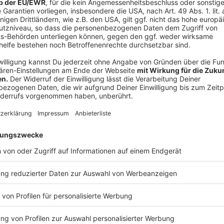
Anzeige
Mike hofft, dass wir Ihn auch wieder aufhelfe
Anzeige
Daniel ist wieder zurück in der Morningsho
Anzeige
Da ist unser Morningshow Moderator für ein paar Tage
Morningshow Praktikanten Mike auf Ice. Daniel wird 
geholt und ist auf jeden Fall froh, dass er nicht an Mi