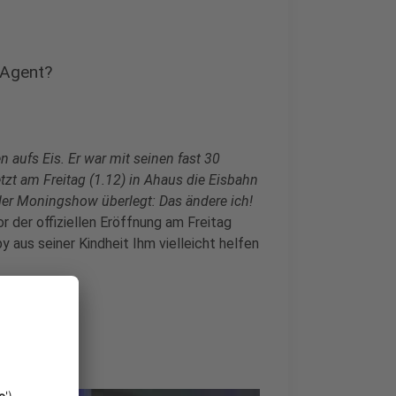
 Agent?
aufs Eis. Er war mit seinen fast 30
tzt am Freitag (1.12) in Ahaus die Eisbahn
s der Moningshow überlegt: Das ändere ich!
or der offiziellen Eröffnung am Freitag
 aus seiner Kindheit Ihm vielleicht helfen