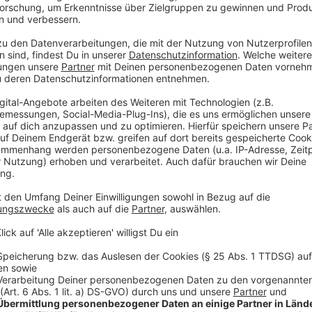
Dogs organisiert. ? Wie Mike sich so geschlagen hat, 
Anzeige
"Versteck dich da nicht!"
Anzeige
"Ein bisschen Rücksicht hab ich schon genom