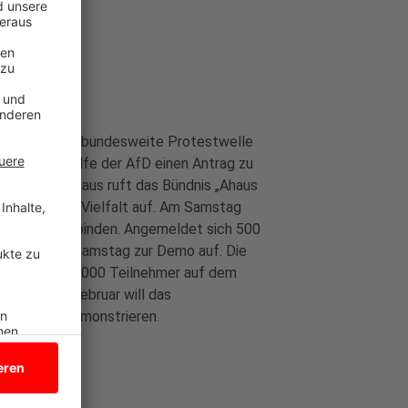
ionen in eine bundesweite Protestwelle
die CDU mithilfe der AfD einen Antrag zu
chloss. In Ahaus ruft das Bündnis „Ahaus
mokratie und Vielfalt auf. Am Samstag
r Kirche verbinden. Angemeldet sich 500
ebenfalls am Samstag zur Demo auf. Die
mittag rund 1.000 Teilnehmer auf dem
lso am 15. Februar will das
Solidarität demonstrieren.