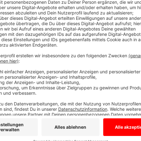
Bis zu 500 Mitglieder werden erwartet
Anzeige
Das Westmünsterland reiht sich mit den Demonstrat
ein. Die war Mitte letzter Woche ausgebrochen, als 
Verschärfung der Migrationspolitik im Bundestag bes
bleibt bunt“ deshalb zu einer Menschenkette für De
wollen zahlreiche Menschen den Rathausplatz mit de
Teilnehmer. Das Bündnis "Bocholt bleibt bunt" ruft 
Verantwortlichen rechnen damit, dass sich am Nach
dem Berliner Platz versammeln. Eine Woche Später, a
Aktionsbündnis "Borken bleibt bunt" für Vielfalt und 
Anzeige