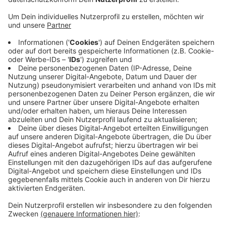
Am Freitag nach Thanksgiving, dem amerikanischen
Erntedankfest, beginnt in den USA die Weihnachts-
Einkaufsaison. Und auch bei uns ist der Black Friday
seit einigen Jahren für seine Schnäppchen und
Rabatte vor allem im Internethandel bekannt. Von den
guten Umsätzen, die dabei erzielt werden, wollen jetzt
auch die Bocholter Einzelhändler profitieren. Sie
beteiligen sich in diesem Jahr zum ersten Mal mit
tollen Rabatten am Black Friday. Die Geschäfte haben
am 29. November bis 23 Uhr geöffnet und ab 18 Uhr
ist das Parken kostenlos, meldet das Stadtmarketing.
Außerdem wird an dem Tag der Bocholter
Weihnachtsmarkt eröffnet.
Anzeige