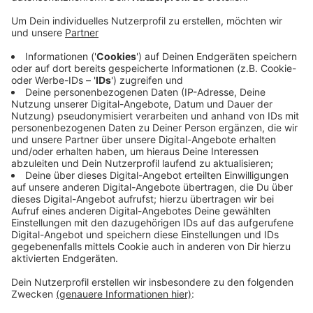
Anzeige
Rüde in Bocholt entlaufen
Anzeige
Michel aus Bochlt vermisst seinen Hund seit
Montagmorgen (19.04.) 05.30 Uhr. Die eine
Gesichtshälfte ist schwarz, die andere weiß grau und
er trägt noch Geschirr.
Wenn Ihr etwas gesehen habt, meldet Euch bitte bei
Michel unter der
015756612962
oder
per Mail
.
Anzeige