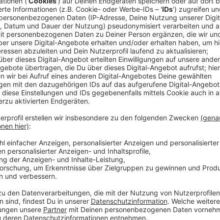
Anzeige
Besonderes Wochenende mit genehmigtem
Anzeige
Eva Vehring von der MIA schreibt auf der Homepage de
Action im AquAHAUS liegt hinter uns!!! Klammheimlic
und holen unsere kleine Geburtstagssause jetzt nach.
bei guter Musik drei Tage – drei Konzerte! Freundli
Bands aus dem Orbit
geben sich die Ehre und beglückwünschen uns zum 3
traditionell auch mit der Familie feiert, wird der So
Familie!"
Wir haben mit Eva in der Geschenkten Minute über da