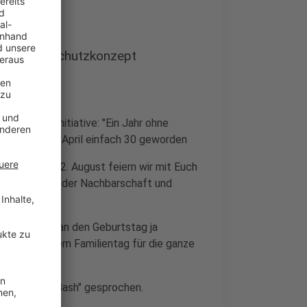
 Corona-Schutzkonzept
r Musikerinitiative: "Ein Jahr ohne
h sind wir im April einfach 30 geworden
 Vom 20. - 22. August feiern wir mit Euch
che Bands aus der Nachbarschaft und
0.! Und da man den Geburtstag ja
nntag zu unserem Familientag für die ganze
s "Birthday Bash" gesprochen.