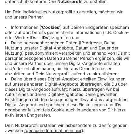
Anzeige
Weitere Geschädigte bitte bei der Kripo
Ahaus melden
Anzeige
Die Tatorte lagen an der Strönfeldstraße, Brinkstraße
und Katthagen. Mögliche weitere Geschädigte sollen
sich bei der Kripo Ahaus melden. Die sucht auch
Zeugen. Tel. (02561) 9260. Zur Tagesdienstzeit (08.00
Uhr bis 16.00 Uhr) auch gerne die direkte Durchwahl zur
Sachbearbeitung nutzen: Tel. (02561) 926-5811.
Anzeige