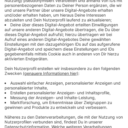
Anzeige
Wer den Tatverdächtigen sieht oder Hinweise geben
kann, wendet sich bitte über den
Notruf 110
an die
Polizei.
Bitte sprecht den Tatverdächtigen auf
keinen Fall an
- er ist bewaffnet und entsprechend
gefährlich!
Anzeige
Beschreibung des Tatverdächtigen
Anzeige
Zu dem Mann liegt folgende Beschreibung vor: Er ist
45 Jahre alt, hat einen dunklen Teint, trägt Bart und ist
bekleidet mit einem dunklen T-Shirt.