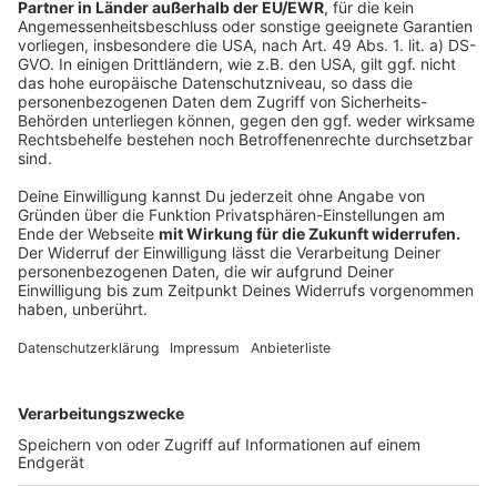
Update Mittwoch, 23.07.25 - 15.00 Uhr:
Anzeige
Nach dem Messerangriff in Bocholt am
Dienstagabend hat die Polizei Münster die
Ermittlungen übernommen. Der tatverdächtige Ex-
Partner des Opfers konnte trotz intensiver
Fahndungsmaßnahmen bislang nicht gefunden werden.
Die verletzte Frau wurde heute zum Sachverhalt
befragt. Sie ist bereits aus dem Krankenhaus
entlassen. Es bestand zu keiner Zeit Lebensgefahr.
Die Polizei geht derzeit davon aus, dass die Tat einen
rein privaten Hintergrund hat. Die Ermittlungen dauern
an.
Anzeige