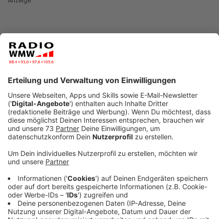
Anzeige
Polizei fahndet auf Hochtouren
Anzeige
Nach ersten Erkenntnissen der Polizei soll es sich um
den Ex-Partner der Frau handeln. Er hat demnach die
47-Jährige auf der Industriestraße angegriffen und mit
einem Messer schwer verletzt. Danach flüchtete er zu
Fuß. Seitdem läuft die Fahndung auf Hochtouren.
Unter anderem hat die Polizei einen Hubschrauber
eingesetzt.
Anzeige
Tatverdächtiger ist bewaffnet