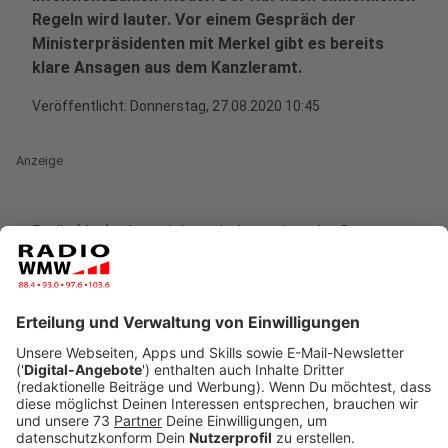
Regeln wird lauter. Vor einem Gespräch der
Ministerpräsidenten mit Merkel gibt es bereits
klare Ansagen aus dem Kanzleramt.
Veröffentlicht:
Donnerstag, 27.08.2020 10:45
Anzeige
Berlin (dpa) - Angesichts wieder steigender Corona-
Infektionszahlen lehnt die Bundesregierung weitere
Lockerungen der Beschränkungen ab und will die
Auflagen teilweise sogar verschärfen.
Anzeige
So will Kanzlerin Angela Merkel (CDU) durchsetzen,
dass bei Verstößen gegen die Maskenpflicht ein