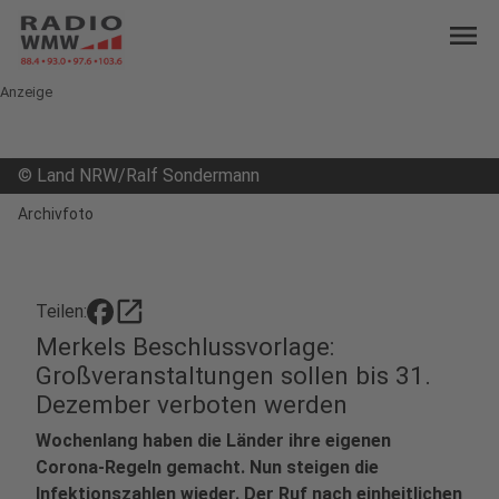
menu
Anzeige
©
Land NRW/Ralf Sondermann
Archivfoto
open_in_new
Teilen:
Merkels Beschlussvorlage:
Großveranstaltungen sollen bis 31.
Dezember verboten werden
Wochenlang haben die Länder ihre eigenen
Corona-Regeln gemacht. Nun steigen die
Infektionszahlen wieder. Der Ruf nach einheitlichen