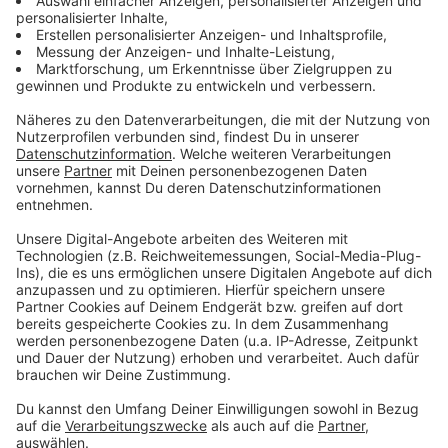
Sportveranstaltungen mit Zuschauern, größere
Konzerte, Festivals oder Dorf-Schützenfeste sollen
nach Vorstellungen der Regierungschefin bis
mindestens 31. Dezember 2020 verboten bleiben.
Ausnahmen könne es in Regionen mit sehr geringen
Infektionszahlen geben, wenn sichergestellt sei, dass
die Teilnehmer ausschließlich aus dieser Region oder
aus umliegenden Regionen mit entsprechenden
Entwicklungen kommen, heißt es in der Vorlage.
Anzeige
Werden Privatfeiern auf 25 Teilnehmer
beschränkt?
Anzeige