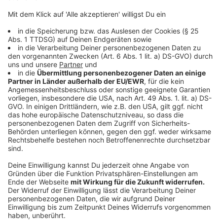
Feiern im Privatbereich sollen demnach auf 25
Teilnehmer beschränkt werden. Bevorzugt sollten
diese Zusammenkünfte im Freien abgehalten werden.
Bei privaten Veranstaltungen und Feiern außerhalb des
Privatbereichs sollten aus Sicht des Bundes künftig
50 Teilnehmer erlaubt sein.
Anzeige
Kostenlose Corona-Tests sollen ab 15.
September beendet werden
Anzeige
Zudem will Merkel die kostenlosen Corona-Tests für
Einreisende aus Nicht-Risikogebieten am Ende der