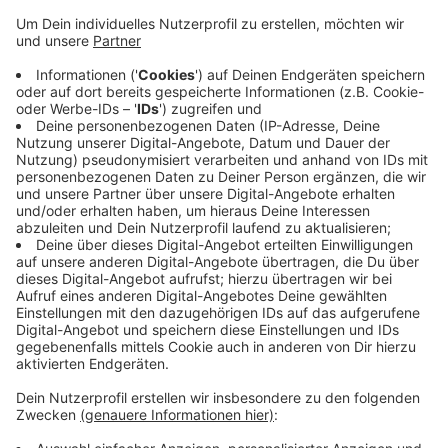
Bußgeld von mindestens 50 Euro erhoben wird. Das
steht nach Informationen der Deutschen Presse-
Agentur in einer Beschlussvorlage des Bundes für die
Runde der Kanzlerin mit den Ministerpräsidenten an
diesem Donnerstag. Die Hygiene-Regeln seien
unbedingt einzuhalten, heißt es.
Anzeige
Großveranstaltungen sollen bis 31.
Dezember verboten werden - Ausnahmen
möglich
Anzeige
Großveranstaltungen wie Volksfeste, größere