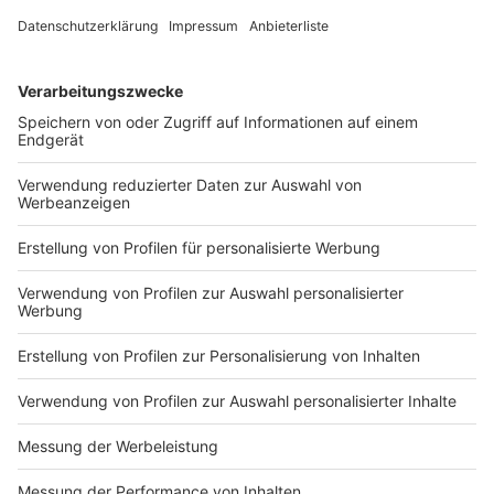
Sommerferien aller Bundesländer mit dem 15.
September beenden. In der Beschlussvorlage wird
darauf hingewiesen, dass Reiserückkehrer aus
Risikogebieten in jedem Fall verpflichtet seien, sich
unverzüglich für 14 Tage nach ihrer Einreise in
Quarantäne zu begeben.
Anzeige
Erstmals seit Juni beraten am Donnerstag (11.00 Uhr)
die Ministerpräsidenten der Länder wieder mit der
Kanzlerin über eine Neuausrichtung der Corona-
Strategie. Grundsätzlich stand vorab die Frage im
Raum, ob man wieder zu einheitlichen Regeln gelangen
kann, nachdem die Länder in den vergangenen Wochen
je eigene Maßnahmen ergriffen hatten.
Anzeige