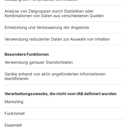
Widerstand aus Mecklenburg-Vorpommern
Anzeige
Mecklenburg-Vorpommerns Ministerpräsidentin
Manuela Schwesig (SPD) sprach sich vor dem Treffen
erneut gegen eine bundeseinheitliche Regelung für
Familienfeiern aus. "Das werde ich auf keinen Fall
mitmachen", sagte sie am Donnerstagmorgen im
Deutschlandfunk. Die Infektionslage vor Ort sei
ausschlaggebend.
Anzeige