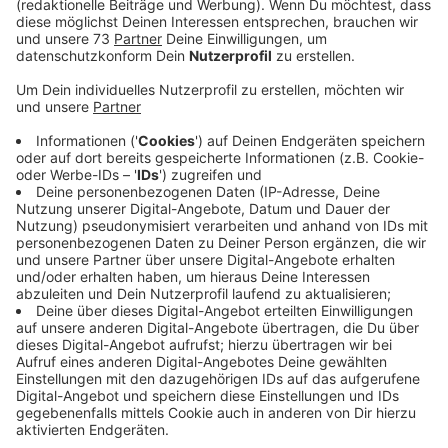
habe gezeigt, dass die Anwesenheit von
Sicherheitsleuten Vandalismus und Streitigkeiten
vorbeuge sowie den Betriebsablauf verbessere, heißt
es vom Zweckverband.
Veröffentlicht:
Dienstag, 26.09.2023 15:46
Anzeige
Fördermittel für Nachtbusse aus der Region
Anzeige
Nachts sicher und klimafreundlich von A nach B
kommen soll in Zukunft noch einfacher werden. Dafür
stellt der Zweckverband Mobilität Münsterland nach
eigenen Angaben jetzt 150.000 Euro bereit. Mit den
Fördermitteln soll Sicherheitspersonal für alle