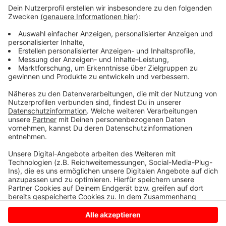
Nachtbuslinien in der Region bezahlt werden. So
können sich Fahrgäste und Busfahrer sicherer fühlen
und die Fahrten verlaufen reibungsloser. Das hat eine
Testphase im ersten Halbjahr des Jahres 2023
gezeigt. Demnach können Vandalismus und
Streitigkeiten vorgebeugt oder Fahrgästen Hilfe beim
Ein- und Ausstieg ermöglicht werden.
Anzeige
Anzeige
Anzeige