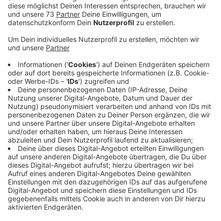
Anzeige
Alle 118 Betriebe im Westmünsterland
müssen sich beteiligen
Anzeige
Gute Nachrichten für die rund 770 Maler und Lackierer
bei uns im Kreis Borken. Sie bekommen mehr Geld.
Sowohl beim Mindest- als auch beim Tariflohn hat es
ein Plus gegeben, teilte jetzt die Gewerkschaft IG Bau
mit. Der neue Mindestlohn regelt, dass kein Maler und
kein Lackierer weniger als 15 Euro pro Stunde
verdienen darf. Wer als Quereinsteiger arbeitet, muss
mindestens 13 Euro bekommen. Daran müssen sich
alle 118 Malerbetriebe im Kreis Borken halten, betont
die Gewerkschaft. Das sei allerdings nur die „absolute
Lohnuntergrenze“. Die IG Bau habe auch einen höheren