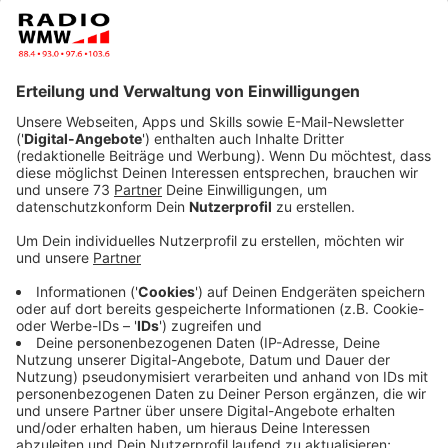
Anzeige
Auseinandersetzungen in Beziehungen
Anzeige
Aktuell kann man dem Thema Liebe kaum entkommen
- egal, ob in Läden oder Online, überall gibt es Werbung
zu den verschiedensten Produkten und Aktionen. Aber
wir haben uns mal gefragt, worauf wird sich eigentlich
weniger bei diesem Anlass fokussiert und da sind uns
Marotten ins Auge gesprungen! Also, was macht der
jeweilige Andere aus der Beziehung, das einem richtig
auf die Palme geht und wo muss sich stark zusammen
gerissen werden.
Wenn Ihr auch Marotten bei Euerm
Partner habt, dann meldet Euch doch gerne bei
WhatsApp mit einer Sprachnachricht.