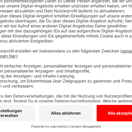
Viel los an den drei Tagen auf dem Marktpl
Anzeige
Die Idee dazu stammt ja von der Husarenkapelle und
dem Stadtmarketing wieder ein tolles Programm für d
geht's heute (18.08.23) mit einem Dämmerschoppen 
dann erst Musikschüler auf der Bühne und später gi
Popbands - u.a. mit der Elton John Tribute band "Ma
bildet ein Gottesdienst und das große "Husarenkonzer
hier!
Anzeige