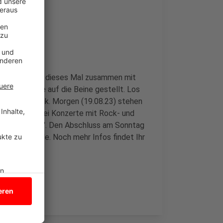
atz
 die hat auch dieses Mal zusammen mit
ie drei Tage auf die Beine gestellt. Los
mit Blasmusik. Morgen (19.08.23) stehen
bt es noch zwei Konzerte mit Rock- und
de in England". Den Abschluss am Sonntag
t" zum Finale. Noch mehr Infos findet Ihr