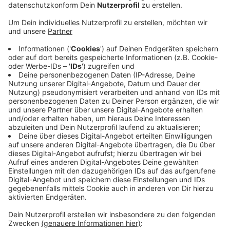
Wo liegen Bocholts Stärken?
Anzeige
Gefragt sind die persönlichen Eindrücke der Bocholter
und Bocholterinnen, heißt es vom Stadtmarketing. Ziel
sei es, eine starke Stadtmarke zu entwickeln. Der
gesamte Prozess wird von Experten begleitet und hat
im September begonnen. Die Online-Befragung dauert
etwa 15 Minuten und läuft bis zum 4. Februar.
Die
Stadtmarketinggesellschaft Bocholt hofft, dass
sich möglichst viele Bürger an der Befragung
beteiligen
.
Anzeige