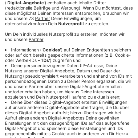
Eins kann man klar sagen: Das letzte Album "LIEBE"
war mega erfolgreich. Gold und Platin gab es dafür und
auch für die Piano-Version "LIEBE s/w"
Läuft es gut. Da hätte sich Mark Forster auch erstmal
entspannt auf die Couch legen könne. Stattdessen
haut er mit "Übermorgen" einen neuen Song raus. "Eine
nachdenkliche Hymne auf das Jetzt und zugleich ein
freudestrahlender Blick in die Zukunft – mit 'all den
Träumen und all den Sorgen'.", schreibt die
Plattenfirma.
Anzeige
Wir benötigen Ihre
Zustimmung, um den YouTube