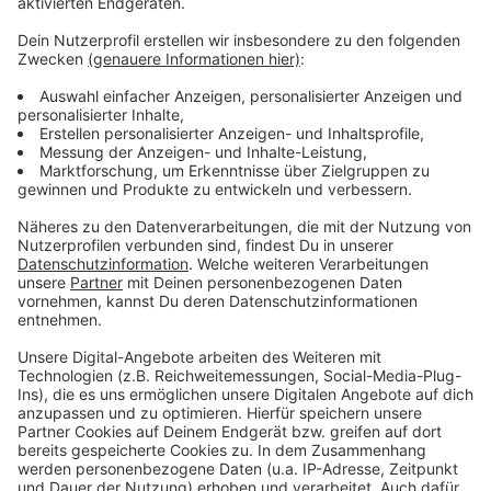
Video-Service zu laden!
Wir verwenden einen Service eines
Drittanbieters, um Videoinhalte
einzubetten. Dieser Service kann
Daten zu Ihren Aktivitäten
sammeln. Bitte lesen Sie die
Details durch und stimmen Sie der
Nutzung des Service zu, um dieses
Video anzusehen.
Mehr Informationen
Mark Forster - Übermorgen (Official Lyricvideo)
Akzeptieren
Anzeige
powered by
Usercentrics Consent
Management Platform