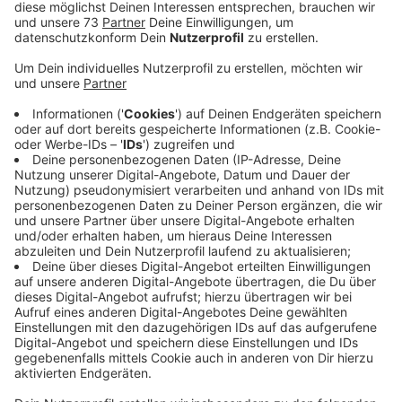
Anzeige
Professionelle Zucht in einem
Einfamilienhaus
Anzeige
In einem ganz normalen Einfamilienhaus entdeckte die
Polizei eine professionelle Zucht mit mehr als tausend
Pflanzkübeln und rund 110 Kilo Marihuana. Ab
Mittwoch (27.01.) beschäftigt sich das Landgericht
Münster mit dem Fall. Angeklagt ist ein 32-jähriger
Mann aus den Niederlanden. Er soll die Plantage
monatelang mit anderen Beschuldigten betrieben und
die Drogen dann gewinnbringend verkauft haben.