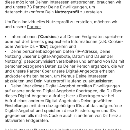
5000 Euro für den 1. Platz
Anzeige
Die meisten Menschen, die hier im Westmünsterland
zu Hause sind, leben gerne hier und engagieren sich oft
auch für ihren Ort. So wie in Marbeck, dem Borkener
Dorf, das jetzt beim Wettbewerb "Unser Dorf hat
Zukunft" auf NRW Ebene gewonnen hat. Der Kreis
Borken findet, dass die Bewerbung für diesen
Wettbewerb so gelungen ist, dass sie eine weitere
Auszeichnung verdient hat und verleiht Marbeck
deshalb den Heimat-Preis 2022. 5.000 Euro gibt es
dafür, die Landrat Kai Zwicker im Heimathaus in
Marbeck heute Abend (27.04.) überreicht. Auf Platz
zwei bekommt der Trägerverein der Landesburg
Nienborg 3.000 Euro und auf Platz drei wird der