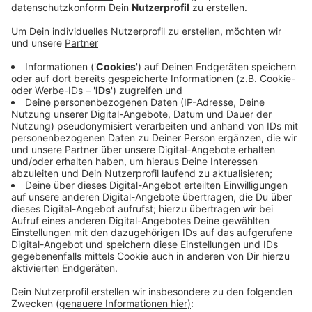
Veröffentlicht:
Mittwoch, 08.11.2023 15:15
Anzeige
Der DRK Blutspendedienst West in Münster ruft
deshalb alle, die gesund oder wieder gesund sind dazu
auf, zur Blutspende zu gehen. Termine gibt es überall
im Kreis.
In der nächsten Woche z.B. in Alstätte, Maria Veen,
Burlo, Borken und Heek. Am besten voher kurz
reservieren.
Hier
geht's zu den Terminen.
Anzeige