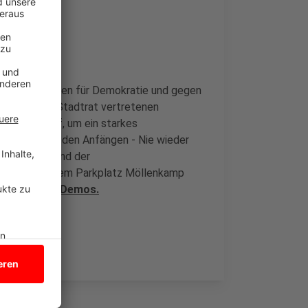
ZT"
nd ein Zeichen für Demokratie und gegen
mit allen im Stadtrat vertretenen
Mahnwache auf, um ein starkes
utet "Wehret den Anfängen - Nie wieder
Stadt Velen und der
m 18 Uhr auf dem Parkplatz Möllenkamp
mine weiterer Demos.