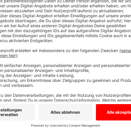
"Wehret den Anfängen - Nie wieder ist JET
Anzeige
Immer mehr Menschen setzen hier im Westmünsterla
Rechtsextremismus. In Velen ruft heute ein Bündnis 
Parteien alle Bürger, Vereine und Institutionen zur 
gesellschaftliches Zeichen zu setzen. Das Motto la
ist JETZT". Unterstützt wird das Bündnis durch die 
Kirchengemeinde. Beginn ist heute (Di., 30.01.24) u
hinter der alten Volksbank.
Hier findet Ihr die Ter
Anzeige