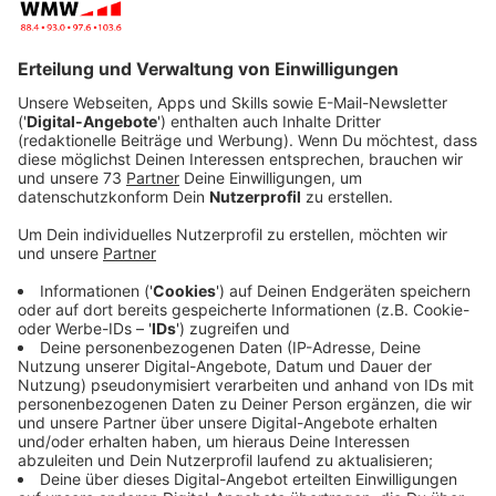
bevorstehenden Castortransporte vom
Forschungszentrum Jülich ins Zwischenlager Ahaus.
Veröffentlicht:
Montag, 12.05.2025 06:52
Anzeige
Umbau des Tobit-Kreisels sorgt für Unmut
Anzeige
Die Stadt Ahaus hat angekündigt, dass der Umbau des
Tobit-Kreisels am 19. Mai beginnen soll. Diese
Baumaßnahme dient der Vorbereitung für die
umstrittenen Castor-Lkw-Transporte, die von
Atomkraftgegnern und Umweltverbänden scharf
kritisiert werden. Der NRW-Verkehrs- und
Umweltminister Oliver Krischer (Grüne) hatte den