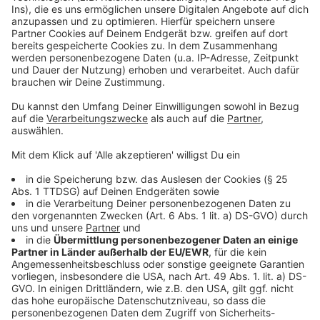
Neben der heutigen (12.05.) Mahnwache am Tobit-
Kreisel ist für nächsten Montag, den 19. Mai, eine
weitere Demonstration vor dem Ahauser Rathaus
geplant. An diesem Tag sollen die Umbauarbeiten
beginnen, und die Jülicher Entsorgungsgesellschaft
für Nuklearanlagen (JEN) sowie die Betreiber des
Ahauser Brennelemente-Zwischenlagers ihre aktuellen
Atommüllpläne vorstellen. Die Atomkraftgegner
wollen mit ihrem Protest ein Zeichen gegen die ihrer
Meinung nach unverantwortliche
Atommüllverschiebung setzen und die Politik zum
Handeln auffordern.
Anzeige