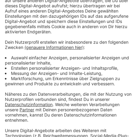
Umbau im Januar gestoppt, da die notwendige
Transportgenehmigung noch ausstand. Nun sollen die
Arbeiten trotz fehlender Genehmigung starten, was
die Atomkraftgegner auf die Barrikaden bringt.
Die geplanten 152 Schwerlasttransporte über marode
Autobahnen stellen nach Ansicht der Kritiker ein
erhebliches Risiko dar und bieten keinen langfristigen
Sicherheitsgewinn. Die Bürgerinitiativen fordern, dass
die Castoren in Jülich verbleiben und werfen der
schwarz-grünen NRW-Landesregierung Untätigkeit vor,
da sie kein neues Zwischenlager in Jülich finanzieren
wolle.
Anzeige
Weitere Protestaktionen geplant
Anzeige