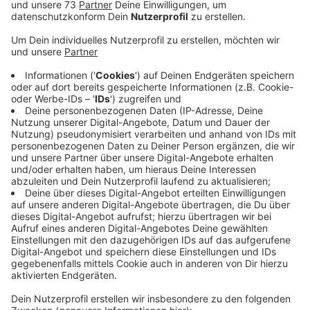
Veröffentlicht:
Dienstag, 13.07.2021 06:08
Anzeige
Zeuge meldete sich bei Polizei
Anzeige
Die Polizei in Borken sucht ein junges Mädchen. Die 10
bis 12-Jährige ist Mitte letzter Woche von einem
unbekannten Mann an der Kapellenstraße belästigt
worden. Das zumindest sagt ein Zeuge aus, der sich
jetzt bei den Beamten gemeldet hat. Er habe
beobachtet wie das Mädchen in dem gelben Kleid sich
gewehrt und um Hilfe gerufen habe. Als der Täter den
Zeugen gesehen hatte, sei er abgehausen. Weder das
Kind noch seine Eltern haben sich allerdings bisher bei