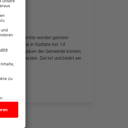
s keine. Die Geräte wurden gestern
len-Grundschule in Südlohn hat 14
g fünf. Nach Angaben der Gemeinde können
erlängert werden. Ziel ist und bleibt ein