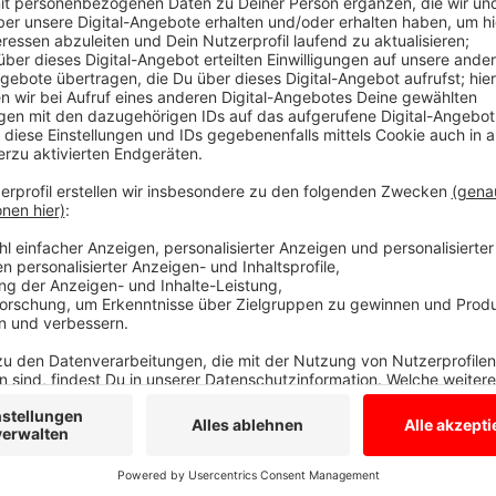
19 Geräte kosten rund 50.000 Euro
Anzeige
Die Kosten liegen bei 50.000 Euro, Zuschüsse gibt e
geliefert und sind auch schon in Betrieb. Die von-Ga
Luftreiniger erhalten, die St. Vitus Schule in Oedin
dadurch die Lüftungsintervalle in den Klassenräumen v
durchgehender Präsenzunterricht in der Pandemie.
Anzeige