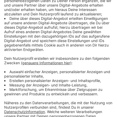
durchlaufen. Damit erfüllt sich für Lotta bereits ein
großer Traum.
Anzeige
Lotta durchfliegt den großen Parcours
Anzeige
Wenn Star-Kommentator Frank Buschmann selbst
fasziniert ist, soll das schon was heißen. Lotta aus
Vreden ist seit Jahren in Rhede in der Ninja Halle im
Training mit einer starken Truppe. Insgesamt 3 Kids
sind Teil der TV Sendung "Ninja Warrior Kids Academy".
Lotta hat sich bis zum Finale durchgesetzt und wie es
für sie in dem Parcours der Großen läuft, das können
wir Sonntag (14.12.) bei TOGGO und Super RTL um
19:40 Uhr sehen.