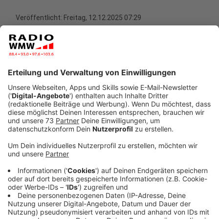
Veröffentlicht:
Freitag, 12.12.2025 07:29
Anzeige
Ninja Warrior Kids Academy
Anzeige
Noch ist Lotta zu jung für die Erwachsenen Parcours
von "Ninja Warrior Germany", der TV Sendung, die viele
kennen. Dafür dominiert sie allerdings aktuell in der
Sendung "Ninja Warrior Kids Academy". In mehreren
Folgen hat sich die Vredenerin weiter gekämpft und
steht nun im Finale der TV Sendung auf TOGGO und
Super RTL. Im Finale müssen 4 Kinder den Parcours
der offiziellen Ninja Warrior Germany Sendung