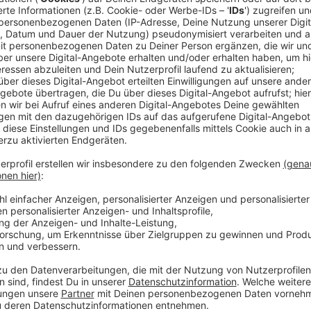
Denn die Kinder werden in Containern neben der ehe
unterrichtet. Und die Schule ist PCB-belastet und wi
Bauarbeiter tragen Schutzkleidung. Aber die Schad
abtransportiert. Die Stadt Gronau sagt, für die Schül
Container sind hundert Meter von der Baustelle entfe
sehen das anders. Einige besorgte Eltern haben heu
Rainer Doetkotte gesprochen. Und auch wir haben m
Anzeige
Konstruktive Vorschläge
Anzeige
Stadt, Eltern und Schule haben gemeinsam konstruk
Wie genau die Lösung aussehen wird, steht noch nich
Absprachen getroffen werden. Im Laufe des Nachmit