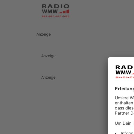
Anzeige
Anzeige
Anzeige