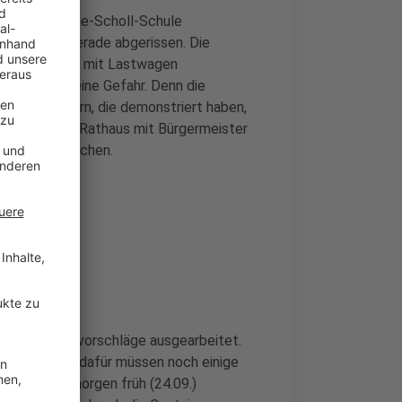
maligen Sophie-Scholl-Schule
rd deshalb gerade abgerissen. Die
stoffe werden mit Lastwagen
er besteht keine Gefahr. Denn die
rnt. Die Eltern, die demonstriert haben,
te Morgen im Rathaus mit Bürgermeister
it ihm gesprochen.
tive Lösungsvorschläge ausgearbeitet.
t fest, denn dafür müssen noch einige
tags oder morgen früh (24.09.)