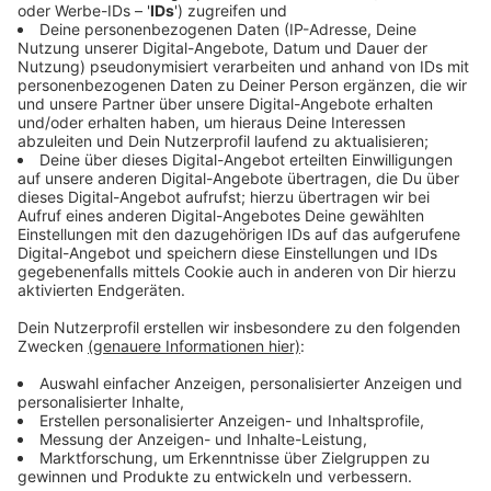
gewesen. Bis zum 14. Februar sei es aber noch fast
einen Monat hin. Man müsse sehen, wie sich die
Corona-Zahlen entwickelten.
Für die Kitas in NRW gilt laut Laschet die bisherige
Strategie, dass die Kitas in einem „eingeschränkten
Pandemiebetrieb“ weiter geöffnet sind.
Anzeige
Bund-Länder-Einigung: Homeoffice möglich
machen
Anzeige
Bund und Länder wollen einen weitgehenden Anspruch
der Arbeitnehmerinnen und Arbeitnehmer auf
Homeoffice einführen. Künftig müssen Arbeitgeber