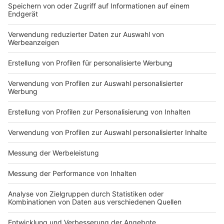
Der Bund sagte zu, seine Überbrückungshilfe 3 zu
verbessern. So sollen unter anderem die
Zugangsvoraussetzungen vereinfacht und die
monatlichen Förderhöchstbeträge für Unternehmen
und Soloselbstständige deutlich angehoben werden.
Auch will der Bund die Abschlagszahlungen spürbar
erhöhen.
Anzeige
NRW-Kabinett entscheidet am 20. Januar
über Maßnahmen-Katalog
Anzeige