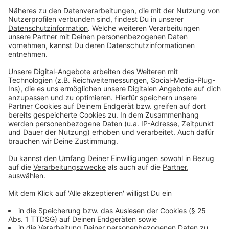
ihren Beschäftigten das Arbeiten von zu Hause aus
überall dort ermöglichen, wo es die Tätigkeiten
zulassen. Dazu soll das Bundesarbeitsministerium eine
Verordnung erlassen. Durch mehr Homeoffice würden
Kontakte am Arbeitsort, aber auch auf dem Weg zur
Arbeit reduziert, so die Argumentation. Im
Beschlusspapier werden die Beschäftigten zudem
gebeten, das Angebot auch zu nutzen. Die Regelung
ist bis zum 15. März befristet.
Anzeige
NRW-Ministerpräsident Armin Laschet kündigte an,
dass das nordrhein-westfälische Kabinett am
Mittwoch (20. Januar) über die Umsetzung der Bund-
Länder-Beschlüsse zur Corona-Krise beraten wird.
Anzeige