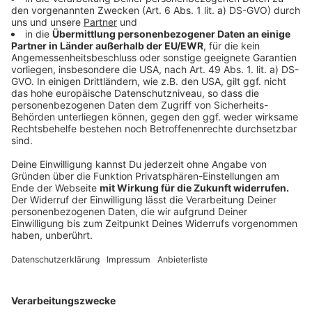
Bund-Länder-Einigung: Stoffmasken nicht
mehr erlaubt
Anzeige
Neben FFP-2-Masken darf man in Zukunft nur noch
mit OP-Masken einkaufen gehen. Die sogenannten
Alltags-Masken dürfen nicht mehr benutzt werden.
Zulässig sind neben FFP-2- und OP-Masken auch
sogenannte KN95/F95-Masken.
Anzeige
Überbrückungshilfen sollen verbessert
werden
Anzeige