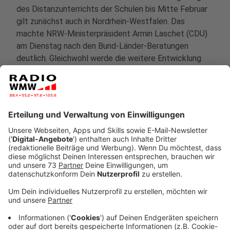
des Distanzunterrichts der Schulen bis Mitte Februar
gilt zunächst auch in Nordrhein-Westfalen. Das
machte NRW-Ministerpräsident Armin Laschet (CDU)
am Dienstag nach den Bund-Länder-Beratungen
deutlich. Gleichwohl werde die weitere Entwicklung
der Corona-Infektionslage ständig beobachtet.
„Wenn es plötzlich etwas anderes möglich
machen würde, dann werden wir neu
entscheiden. Heute ist es nicht möglich.“,
sagte der neue CDU-Bundesvorsitzende.
Anzeige
Er könne noch kein Signal der Öffnung geben - das sei
auch nicht das Ziel der Bund-Länder-Gespräche