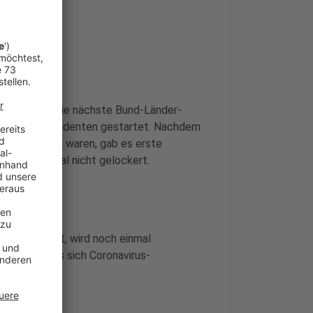
ngen
Nachmittag die nächste Bund-Länder-
 Ministerpräsidenten gestartet. Nachdem
tig gesunken waren, gab es erste
l wird erstmal nicht gelockert.
chen besteht, wird noch einmal
rchtung, dass sich Coronavirus-
groß.