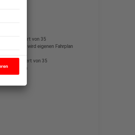
 Inzidenz-Wert von 35
sache - NRW wird eigenen Fahrplan
b Inzidenz-Wert von 35
bei Impfungen