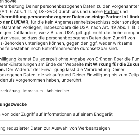
Die
Einzelhändler
erhalten zumindest aber ein wenig
sich darauf geeinigt, dass ab einem Inzidenz-Wert 
aufmachen dürfen. Das heißt: Mit dieser Inzidenz tr
Lockerungen in Kraft.
Anzeige
Friseure dürfen früher öffnen - Inzidenz vo
Anzeige
Während der Einzelhandel oder die Gastronomie vorer
Beteiligten der MPK am Mittwoch darauf verständigt
öffnen dürfen.
Anzeige