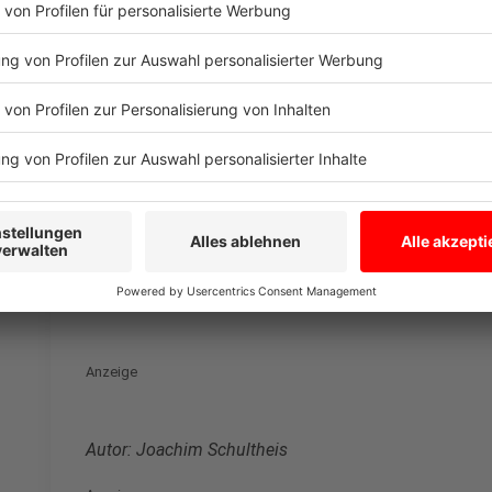
Die Beschlüsse im Überblick
Anzeige
Lockdown verlängert bis 7. März - Lockerung ab
Öffnung bei Schulen und Kitas ab sofort Länder
präsentieren
Friseure dürfen am 1. März öffnen, Geschäfte a
Vorziehen von Erziehern und Grundschullehrern 
Anzeige
Anzeige
Autor: Joachim Schultheis