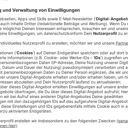
Lockdown Verlängerung mit wenig Lockeru
Anzeige
Mit rund einer Stunde Verspätung ist am Mittwoch-
Runde zwischen Kanzlerin Angela Merkel und den 16
die Infektionszahlen in den vergangenen Wochen ste
Lockerungs-Debatten im Vorfeld. Nun steht fest: Vie
Anzeige
Der Lockdown, der in seiner Form schon mehrere Wo
verlängert. Diesmal bis mindestens 7. März. Die Befü
Mutationen doch noch ausbreiten könnten, seien zu 
Anzeige