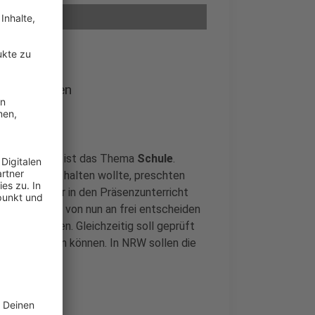
 entscheiden
aten bewegt, ist das Thema
Schule
.
geschlossen halten wollte, preschten
assen wieder in den Präsenzunterricht
ss die Länder von nun an frei entscheiden
icht erlauben. Gleichzeitig soll geprüft
eimpft werden können. In NRW sollen die
fnen.