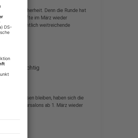
 Planungssicherheit. Denn die Runde hat
von 35 Geschäfte im März wieder
eten offensichtlich weitreichende
n 35 nun wichtig
st geschlossen bleiben, haben sich die
, dass Friseursalons ab 1. März wieder