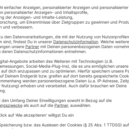
©
RADIO WMW
Anzeige
Streitpunkt Schulen: Nun dürfen Länder frei
Anzeige
Ein Thema, das besonders viele Menschen seit Mon
Während das Kanzleramt die Schulen auch weiterhin 
erste Länder mit Ankündigungen vor, gewisse Schulkl
zurückbringen zu wollen. Am Ende steht nun fest, da
dürfen, wie und wann sie Präsenz- oder Wechselunterr
werden, ob Lehrer und Erzieher früher als gedacht g
Grundschulen teilweise schon ab dem 22. Februar öf
Anzeige