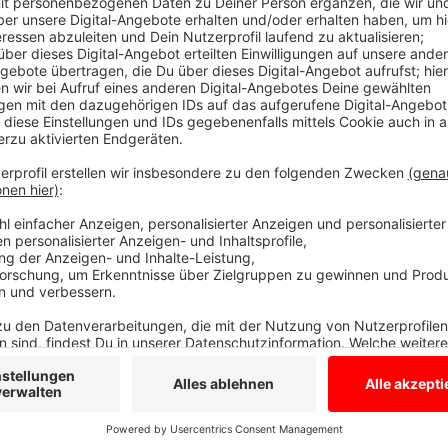
Vorheriger Verkehrsversuch mit positiven E
Anzeige
Aus dem Verkehrsversuch auf der Gronauer Straße i
eine dauerhafte Regelung. Sobald die entsprechenden
Durchfahrtsverbot für LKW ab 7,5 Tonnen. Das teilte
LKW wird es eine entsprechende Umleitung geben. Z
Ortszentrum von Epe und eine Beruhigung des Verkehr
Tempo 30 .
Anzeige