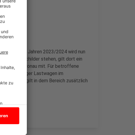
rgebnissen
n Epe aus den Jahren 2023/2024 wird nun
 Verkehrsschilder stehen, gilt dort ein
 die Stadt Gronau mit. Für betroffene
iel sind weniger Lastwagen im
s. Deshalb gilt in dem Bereich zusätzlich