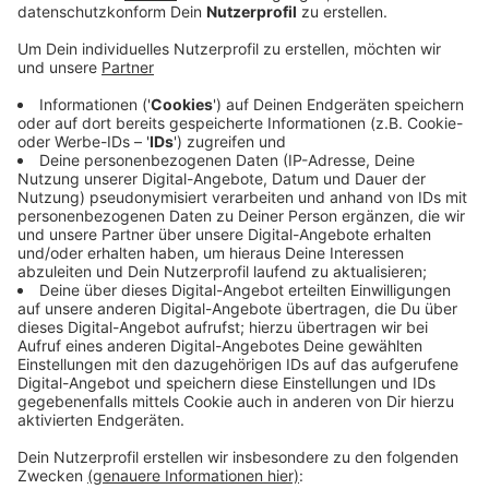
Anzeige
Bereits zweiter Rückzug im Kreis
Anzeige
Dort wollte der Investor den sogenannten "Ibena
Green Campus" realisieren: Ein grünes, autofreies,
attraktives Stadtviertel mit 200 Häusern und
Wohnungen, Gastronomie und Gewerbe, Kita und einem
Parkhaus. Im vergangenen Jahr hatte sich die List-
Gruppe schon überraschend aus dem für Gronau
wichtigen DRIO-Projekt auf dem Kurt-Schumacher-
Platz zurückgezogen.
Anzeige