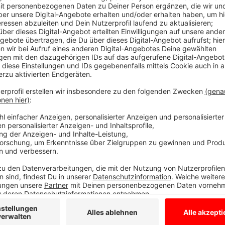
Anzeige
Taxibus T11 fährt weiter zusätzlich bei Bed
Anzeige
Nach dem erfolgreichen Pilotversuch vor einigen Jahr
Corona-Pandemie um eineinhalb Jahre verzögert, he
Bocholt.
Den Fahrplan gibt es hier
und auch im neue
Für die gesamte Linie gilt der Westfalentarif. Offiz
Aalten ihre neue Buslinie am 20. August.
Ergänzt wird die neue deutsch-niederländische Nahv
Der muss aber eine halbe Stunde voher angefordert
Anzeige