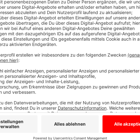
Anzeige
Neu: Warm Up- Party
Anzeige
Beim Jazzfest 2025 werden die niederländische Pop-
Gronau (siehe Foto oben) sowie der österreichische 
erwartet. Konzerte geben auch das Trio "Dirty Loops" 
Dominic Miller, Torsten Goods und die schwedische J
Vorverkauf startet am Montag, 11.11.24. Vor dem ei
erstmals auch eine WarmUp-Party in der Turbine de
findet ihr
hier!
Anzeige