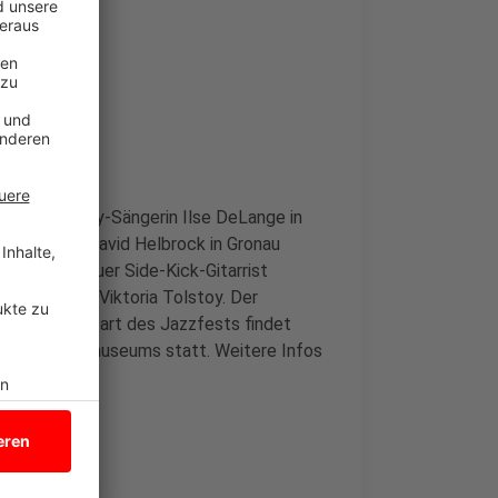
 und Country-Sängerin Ilse DeLange in
Jazzpianist David Helbrock in Gronau
, Stings treuer Side-Kick-Gitarrist
azzsängerin Viktoria Tolstoy. Der
gentlichen Start des Jazzfests findet
s rock`n`popmuseums statt. Weitere Infos